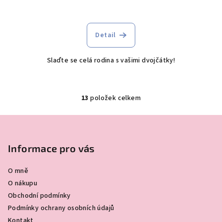
Průměrné
hodnocení
produktu
Detail
je
5,0
Slaďte se celá rodina s vašimi dvojčátky!
z
5
hvězdiček.
13
položek celkem
O
v
Z
l
á
á
p
Informace pro vás
d
a
a
c
O mně
t
í
O nákupu
í
p
Obchodní podmínky
r
Podmínky ochrany osobních údajů
v
Kontakt