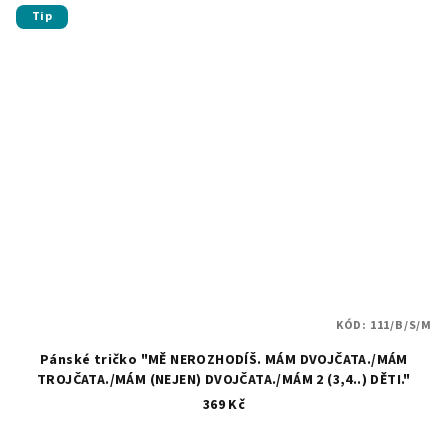
Tip
KÓD:
111/B/S/M
Pánské tričko "MĚ NEROZHODÍŠ. MÁM DVOJČATA./MÁM
TROJČATA./MÁM (NEJEN) DVOJČATA./MÁM 2 (3,4..) DĚTI."
369 Kč