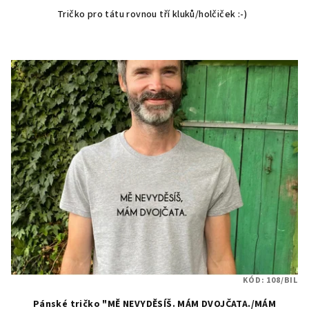
Tričko pro tátu rovnou tří kluků/holčiček :-)
KÓD:
108/BIL
Pánské tričko "MĚ NEVYDĚSÍŠ. MÁM DVOJČATA./MÁM