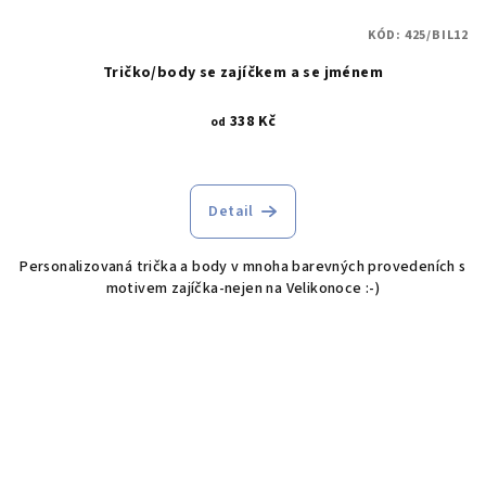
KÓD:
425/BIL12
Tričko/body se zajíčkem a se jménem
338 Kč
od
Průměrné
hodnocení
produktu
Detail
je
5,0
Personalizovaná trička a body v mnoha barevných provedeních s
z
motivem zajíčka-nejen na Velikonoce :-)
5
hvězdiček.