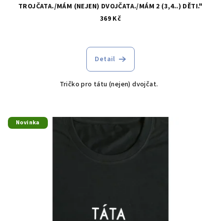
TROJČATA./MÁM (NEJEN) DVOJČATA./MÁM 2 (3,4..) DĚTI."
369 Kč
Detail
Tričko pro tátu (nejen) dvojčat.
Novinka