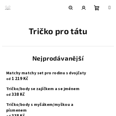
Přejít
na
obsah
Nákupní
Hledat
Přihlášení
Tričko pro tátu
košík
Nejprodávanější
Matchy matchy set pro rodinu s dvojčaty
1 219 Kč
od
Tričko/body se zajíčkem a se jménem
338 Kč
od
Tričko/body s myšákem/myškou a
písmenem