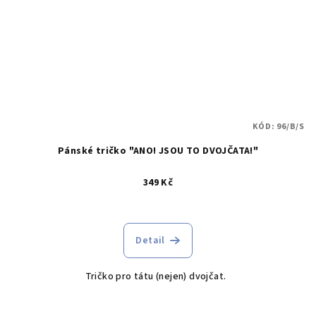
KÓD:
96/B/S
Pánské tričko "ANO! JSOU TO DVOJČATA!"
349 Kč
Průměrné
hodnocení
produktu
Detail
je
5,0
Tričko pro tátu (nejen) dvojčat.
z
5
hvězdiček.