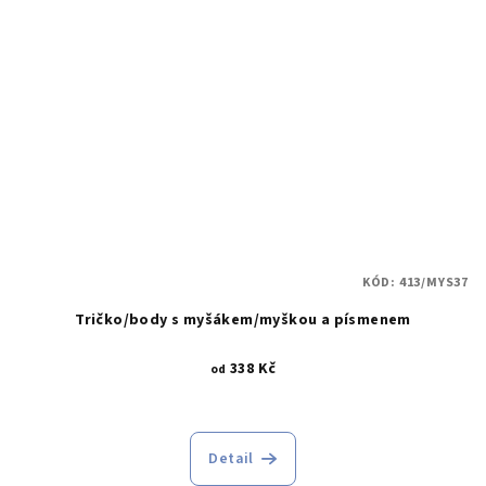
KÓD:
413/MYS37
Tričko/body s myšákem/myškou a písmenem
338 Kč
od
Detail