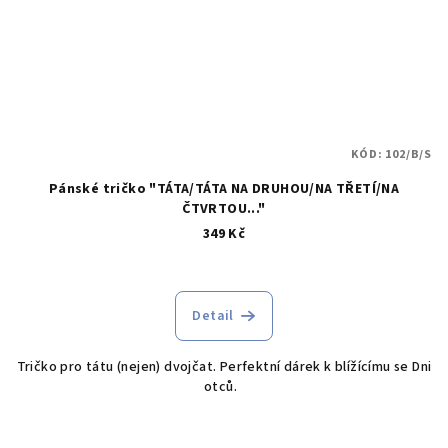
KÓD:
102/B/S
Pánské tričko "TÁTA/TÁTA NA DRUHOU/NA TŘETÍ/NA
ČTVRTOU..."
349 Kč
Průměrné
hodnocení
produktu
Detail
je
5,0
Tričko pro tátu (nejen) dvojčat. Perfektní dárek k blížícímu se Dni
z
otců.
5
hvězdiček.