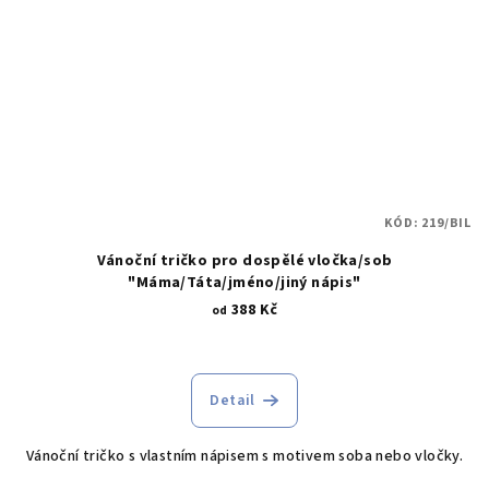
KÓD:
219/BIL
Vánoční tričko pro dospělé vločka/sob
"Máma/Táta/jméno/jiný nápis"
388 Kč
od
Detail
Vánoční tričko s vlastním nápisem s motivem soba nebo vločky.