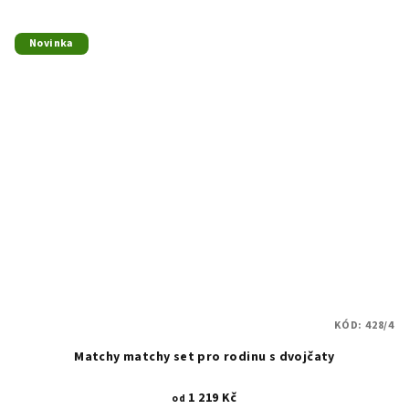
Novinka
KÓD:
428/4
Matchy matchy set pro rodinu s dvojčaty
1 219 Kč
od