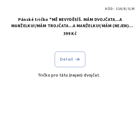
KÓD:
114/B/S/M
Pánské tričko "MĚ NEVYDĚSÍŠ. MÁM DVOJČATA...A
MANŽELKU!/MÁM TROJČATA...A MANŽELKU!/MÁM (NEJEN)
DVOJČATA...A MANŽELKU!/MÁM 2 (3,4..) DĚTI...A MANŽELKU!"
399 Kč
Detail
Tričko pro tátu (nejen) dvojčat.