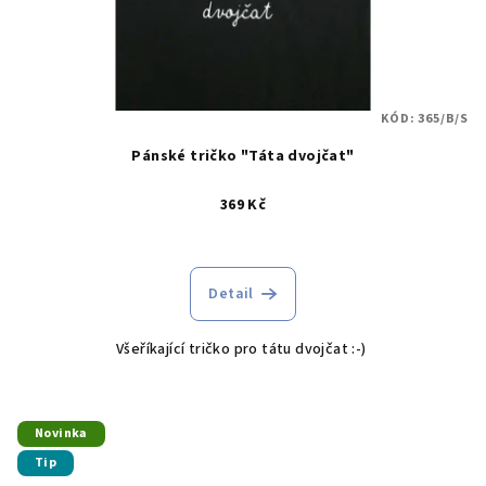
KÓD:
365/B/S
Pánské tričko "Táta dvojčat"
369 Kč
Detail
Všeříkající tričko pro tátu dvojčat :-)
Novinka
Tip