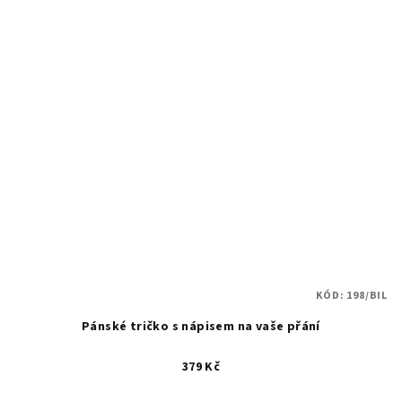
KÓD:
198/BIL
Pánské tričko s nápisem na vaše přání
379 Kč