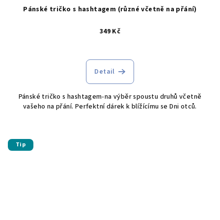
Pánské tričko s hashtagem (různé včetně na přání)
349 Kč
Průměrné
hodnocení
produktu
Detail
je
5,0
Pánské tričko s hashtagem-na výběr spoustu druhů včetně
z
vašeho na přání. Perfektní dárek k blížícímu se Dni otců.
5
hvězdiček.
Tip