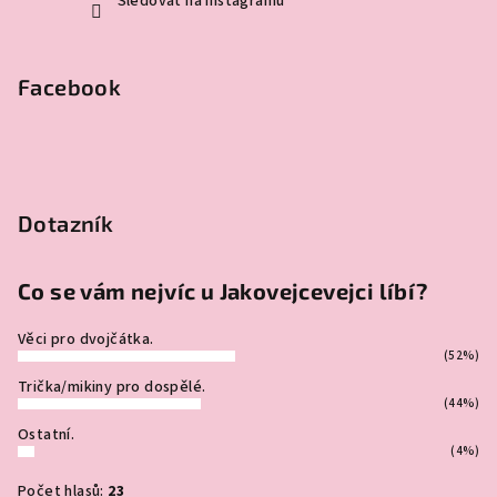
Sledovat na Instagramu
Facebook
Dotazník
Co se vám nejvíc u Jakovejcevejci líbí?
Věci pro dvojčátka.
(52%)
Trička/mikiny pro dospělé.
(44%)
Ostatní.
(4%)
Počet hlasů:
23