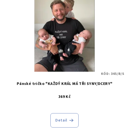
i
k
s
t
p
ů
r
o
d
u
k
t
KÓD:
345/B/S
ů
Pánské tričko "KAŽDÝ KRÁL MÁ TŘI SYNY/DCERY"
369 Kč
Detail