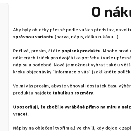
O nák
Aby byly oblečky přesně podle vašich představ, navolte
správnou variantu
(barva, nápis, délka rukávu...).
Pečlivě, prosím, čtěte
popisek produktu
. Mnoho produk
některých triček pro dvojčátka potřebuji vaše upřesně
nápisu a podobně. Nově je možnost vybrat také u větš
kroku objednávky "Informace o vás" (zaklikněte políč
Velmi vás prosím, abyste věnovali dostatek času výběr
produktu najdete
tabulku s rozměry
.
Upozorňuji, že zboží je vyráběné přímo na míru a nelz
vracet.
Nápisy na oblečení tvořím až ve chvíli, kdy dojde k za