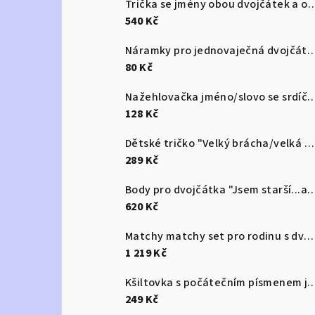
Trička se jmény obou dvojčátek a označen
540 Kč
Náramky pro jednovaječná dv
80 Kč
Nažehlovačka jméno/slovo se
128 Kč
Dětské tričko "Velký brácha/velká ségra"/"Ale velký brácha/velká ségra" jsem tu já
289 Kč
Body pro dvojčátka "Jsem starší...ale jen
620 Kč
Matchy matchy set pro rodinu s dvojčaty
1 219 Kč
Kšiltovka s počátečním písme
249 Kč