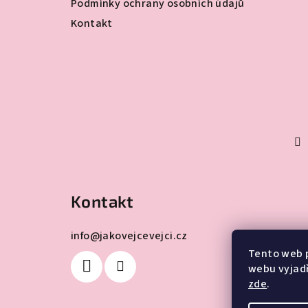
Podmínky ochrany osobních údajů
Kontakt
Kontakt
info
@
jakovejcevejci.cz
Tento web 
webu vyjadř
zde
.