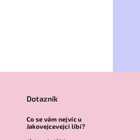
Dotazník
Co se vám nejvíc u
Jakovejcevejci líbí?