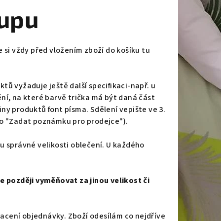
upu
 si vždy před vložením zboží do košíku tu
tů vyžaduje ještě další specifikaci-např. u
ní, na které barvě trička má být daná část
iny produktů font písma. Sdělení vepište
ve 3.
ko "Zadat poznámku pro prodejce").
u správné velikosti oblečení. U každého
e později vyměňovat za jinou velikost či
placení objednávky. Zboží odesílám co nejdříve