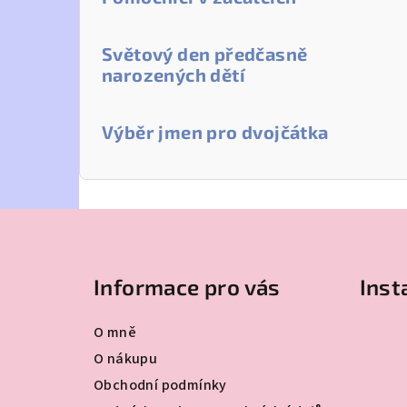
Světový den předčasně
narozených dětí
Výběr jmen pro dvojčátka
Z
á
Informace pro vás
Ins
p
a
O mně
t
O nákupu
Obchodní podmínky
í