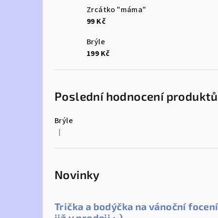
Zrcátko "máma"
99 Kč
Brýle
199 Kč
Poslední hodnocení produktů
Brýle
|
Hodnocení produktu je 5 z 5 hvězdiček.
Novinky
Trička a bodýčka na vánoční focen
již v prodeji :-)