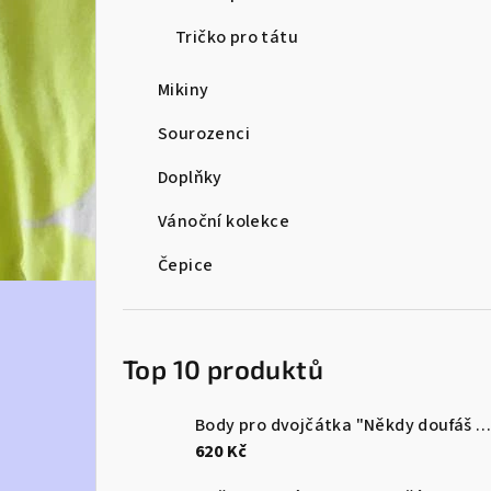
e
Tričko pro tátu
l
Mikiny
Sourozenci
Doplňky
Vánoční kolekce
Čepice
Top 10 produktů
Body pro dvojčátka "Někdy doufáš v zázrak...a dostaneš rovnou dva
620 Kč