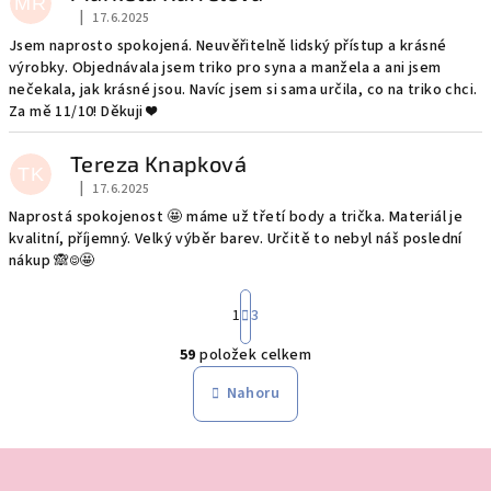
MR
|
17.6.2025
Hodnocení obchodu je 5 z 5 hvězdiček.
Jsem naprosto spokojená. Neuvěřitelně lidský přístup a krásné
výrobky. Objednávala jsem triko pro syna a manžela a ani jsem
nečekala, jak krásné jsou. Navíc jsem si sama určila, co na triko chci.
Za mě 11/10! Děkuji ❤️
Tereza Knapková
TK
|
17.6.2025
Hodnocení obchodu je 5 z 5 hvězdiček.
Naprostá spokojenost 🤩 máme už třetí body a trička. Materiál je
kvalitní, příjemný. Velký výběr barev. Určitě to nebyl náš poslední
nákup 🙈☺️🤩
S
1
3
t
r
59
položek celkem
á
O
n
v
Nahoru
k
l
o
á
v
Z
á
d
n