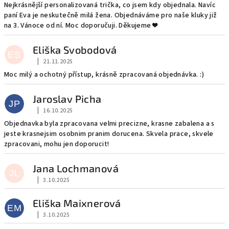
Nejkrásnější personalizovaná trička, co jsem kdy objednala. Navíc
paní Eva je neskutečně milá žena. Objednáváme pro naše kluky již
na 3. Vánoce od ní. Moc doporučuji. Děkujeme ❤️
Eliška Svobodová
ES
|
21.11.2025
Hodnocení obchodu je 5 z 5 hvězdiček.
Moc milý a ochotný přístup, krásně zpracovaná objednávka. :)
Jaroslav Picha
JP
|
16.10.2025
Hodnocení obchodu je 5 z 5 hvězdiček.
Objednavka byla zpracovana velmi precizne, krasne zabalena a s
jeste krasnejsim osobnim pranim dorucena. Skvela prace, skvele
zpracovani, mohu jen doporucit!
Jana Lochmanová
JL
|
3.10.2025
Hodnocení obchodu je 5 z 5 hvězdiček.
Eliška Maixnerová
EM
|
3.10.2025
Hodnocení obchodu je 5 z 5 hvězdiček.