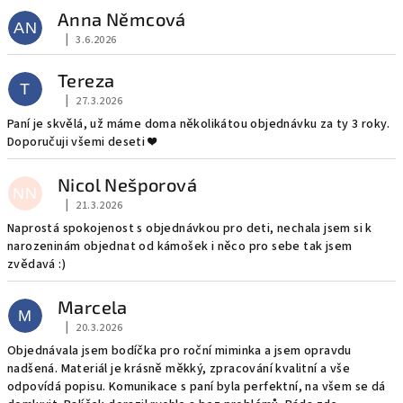
i
Anna Němcová
AN
s
|
3.6.2026
Hodnocení obchodu je 5 z 5 hvězdiček.
h
o
Tereza
T
|
27.3.2026
d
Hodnocení obchodu je 5 z 5 hvězdiček.
Paní je skvělá, už máme doma několikátou objednávku za ty 3 roky.
n
Doporučuji všemi deseti ❤️
o
c
Nicol Nešporová
NN
e
|
21.3.2026
Hodnocení obchodu je 5 z 5 hvězdiček.
Naprostá spokojenost s objednávkou pro deti, nechala jsem si k
n
narozeninám objednat od kámošek i něco pro sebe tak jsem
í
zvědavá :)
Marcela
M
|
20.3.2026
Hodnocení obchodu je 5 z 5 hvězdiček.
Objednávala jsem bodíčka pro roční miminka a jsem opravdu
nadšená. Materiál je krásně měkký, zpracování kvalitní a vše
odpovídá popisu. Komunikace s paní byla perfektní, na všem se dá