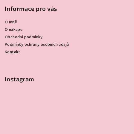
á
a
í
c
p
Informace pro vás
í
a
p
O mně
t
r
O nákupu
í
v
Obchodní podmínky
k
Podmínky ochrany osobních údajů
y
Kontakt
v
ý
p
i
Instagram
s
u