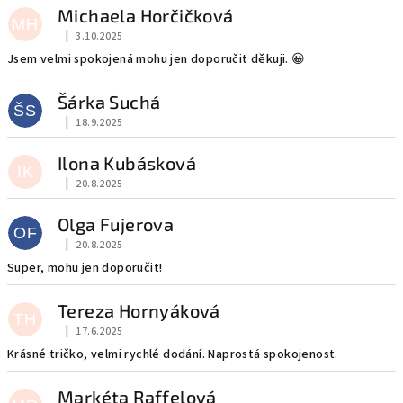
Michaela Horčičková
MH
|
3.10.2025
Hodnocení obchodu je 5 z 5 hvězdiček.
Jsem velmi spokojená mohu jen doporučit děkuji. 😀
Šárka Suchá
ŠS
|
18.9.2025
Hodnocení obchodu je 5 z 5 hvězdiček.
Ilona Kubásková
IK
|
20.8.2025
Hodnocení obchodu je 5 z 5 hvězdiček.
Olga Fujerova
OF
|
20.8.2025
Hodnocení obchodu je 5 z 5 hvězdiček.
Super, mohu jen doporučit!
Tereza Hornyáková
TH
|
17.6.2025
Hodnocení obchodu je 5 z 5 hvězdiček.
Krásné tričko, velmi rychlé dodání. Naprostá spokojenost.
Markéta Raffelová