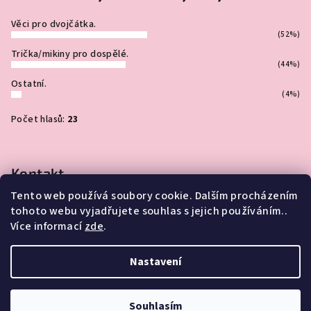
Věci pro dvojčátka.
(52%)
Trička/mikiny pro dospělé.
(44%)
Ostatní.
(4%)
Počet hlasů:
23
Kontakt
Tento web používá soubory cookie. Dalším procházením
info
@
jakovejcevejci.cz
tohoto webu vyjadřujete souhlas s jejich používáním..
Více informací
zde
.
Nastavení
Copyright 2026
JAKOVEJCEVEJCI
. Všechna práva vyhrazena.
Souhlasím