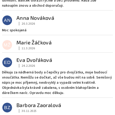
domluvit. Balíček dorazil rychle a bez problémů. Ráda zde
nakoupím znovu a obchod doporučuji.
Anna Nováková
AN
|
20.3.2026
Hodnocení obchodu je 5 z 5 hvězdiček.
Moc spokojená
Marie Žáčková
MŽ
|
11.3.2026
Hodnocení obchodu je 5 z 5 hvězdiček.
Eva Dvořáková
ED
|
24.2.2026
Hodnocení obchodu je 5 z 5 hvězdiček.
Děkuju za nádherná body a čepičky pro dvojčátka, moje budoucí
vnoučátka. Nemůžu se dočkat, až vše budou mít na sobě. Semišový
nápis je moc příjemný, neobvyklý a vypadá velmi kvalitně.
Objednávka byla krásně zabalena, s osobním blahopřáním a
dárečkem navíc. Opravdu moc děkuju.
Barbora Zaoralová
BZ
|
30.11.2025
Hodnocení obchodu je 5 z 5 hvězdiček.