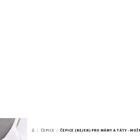
Přejít
na
obsah
/
ČEPICE
/
ČEPICE (NEJEN) PRO MÁMY A TÁTY - MO
DOMŮ