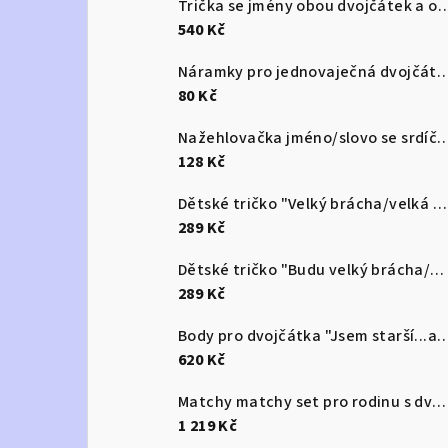
Trička se jmény obou dvojčátek a označen
540 Kč
Náramky pro jednovaječná dv
80 Kč
Nažehlovačka jméno/slovo se
128 Kč
Dětské tričko "Velký brácha/velká ségra"/"Ale velký brácha/velká ségra" jsem tu já
289 Kč
Dětské tričko "Budu velký brácha/velká ségra!"
289 Kč
Body pro dvojčátka "Jsem starší...ale jen
620 Kč
Matchy matchy set pro rodinu s dvojčaty
1 219 Kč