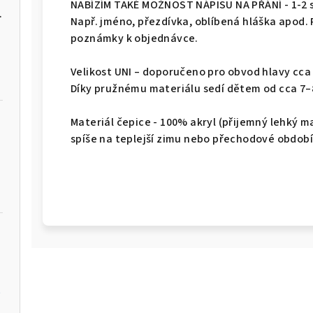
NABÍZÍM TAKÉ MOŽNOST NÁPISU NA PŘÁNÍ - 1-2 s
nem jména
Např. jméno, přezdívka, oblíbená hláška apod.
poznámky k objednávce.
Velikost UNI – doporučeno pro obvod hlavy cca
Díky pružnému materiálu sedí dětem od cca 7–8
Materiál čepice - 100% akryl (přijemný lehký mat
spíše na teplejší zimu nebo přechodové období
í