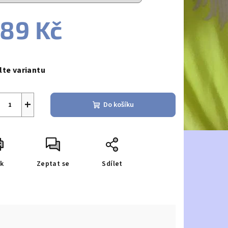
89 Kč
ná
a:
lte variantu
+
Do košíku
sk
Zeptat se
Sdílet