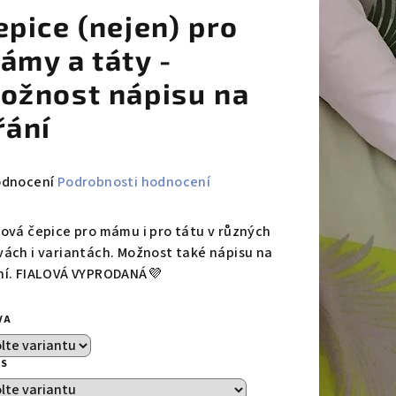
epice (nejen) pro
ámy a táty -
ožnost nápisu na
řání
měrné
odnocení
Podrobnosti hodnocení
nocení
duktu
lová čepice pro mámu i pro tátu v různých
vách i variantách. Možnost také nápisu na
ní. FIALOVÁ VYPRODANÁ💜
VA
zdiček.
IS