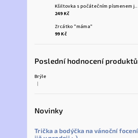
Kšiltovka s počátečním písme
249 Kč
Zrcátko "máma"
99 Kč
Poslední hodnocení produktů
Brýle
|
Hodnocení produktu je 5 z 5 hvězdiček.
Novinky
Trička a bodýčka na vánoční focen
již v prodeji :-)