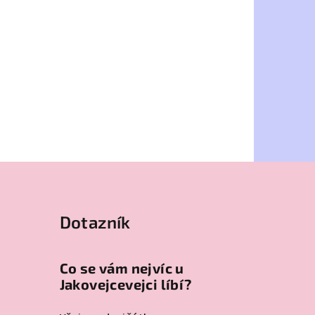
Dotazník
Co se vám nejvíc u
Jakovejcevejci líbí?