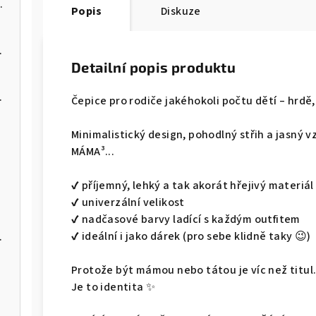
ím kdo je kdo ✔
Popis
Diskuze
ojčátka
Detailní popis produktu
 srdíčkem
Čepice pro rodiče jakéhokoli počtu dětí – hrdě,
Minimalistický design, pohodlný střih a jasný
MÁMA³...
✔️ příjemný, lehký a tak akorát hřejivý materiál 
✔️ univerzální velikost
✔️ nadčasové barvy ladící s každým outfitem
✔️ ideální i jako dárek (pro sebe klidně taky 😉)
 o chvilku!"
Protože být mámou nebo tátou je víc než titul
Je to identita ✨