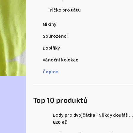
e
Tričko pro tátu
l
Mikiny
Sourozenci
Doplňky
Vánoční kolekce
Čepice
Top 10 produktů
Body pro dvojčátka "Někdy doufáš v zázrak...a dostaneš rovnou dva
620 Kč