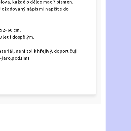
lova, každé o délce max 7 písmen.
 Požadovaný nápis mi napište do
 52–60 cm.
 let i dospělým.
eriál, není tolik hřejivý, doporučuji
-jaro,podzim)