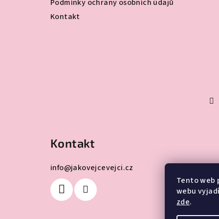
Podmínky ochrany osobních údajů
Kontakt
Kontakt
info
@
jakovejcevejci.cz
Tento web 
webu vyjadř
zde
.