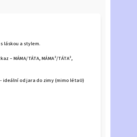
 s láskou a stylem.
 vzkaz – MÁMA/TÁTA, MÁMA²/TÁTA²,
- ideální od jara do zimy (mimo léta☺️)
.