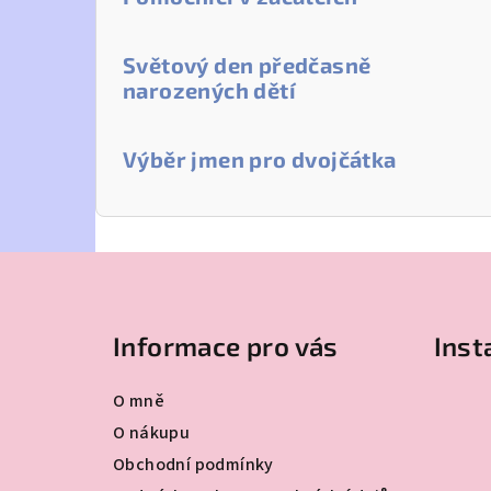
Světový den předčasně
narozených dětí
Výběr jmen pro dvojčátka
Z
á
Informace pro vás
Ins
p
a
O mně
t
O nákupu
Obchodní podmínky
í