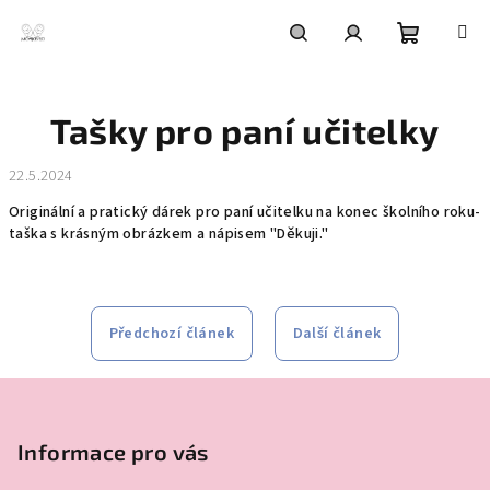
Přejít
na
obsah
Nákupní
Hledat
Přihlášení
Tašky pro paní učitelky
košík
22.5.2024
Originální a pratický dárek pro paní učitelku na konec školního roku-
taška s krásným obrázkem a nápisem "Děkuji."
Předchozí článek
Další článek
Z
á
p
Informace pro vás
a