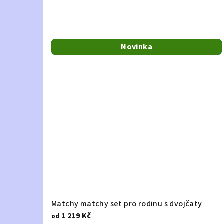
Novinka
Novinka
Tip
Tip
Matchy matchy set pro rodinu s dvojčaty
1 219 Kč
od