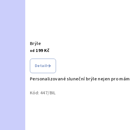
Brýle
199 Kč
od
Průměrné
hodnocení
Detail
produktu
je
Personalizované sluneční brýle nejen pro mám
5,0
z
Kód:
447/BIL
5
hvězdiček.