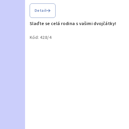
Průměrné
hodnocení
Detail
produktu
je
Slaďte se celá rodina s vašimi dvojčátky!
5,0
z
Kód:
428/4
5
hvězdiček.