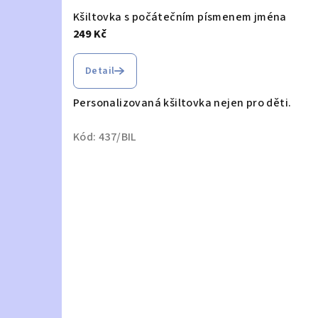
Kšiltovka s počátečním písmenem jména
249 Kč
Průměrné
hodnocení
Detail
produktu
je
Personalizovaná kšiltovka nejen pro děti.
5,0
z
Kód:
437/BIL
5
hvězdiček.