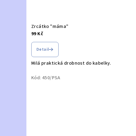
Zrcátko "máma"
99 Kč
Detail
Milá praktická drobnost do kabelky.
Kód:
450/PSA