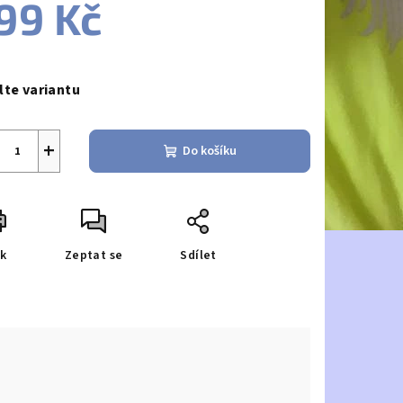
99 Kč
ná
a:
lte variantu
+
Do košíku
sk
Zeptat se
Sdílet