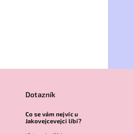
Dotazník
Co se vám nejvíc u
Jakovejcevejci líbí?