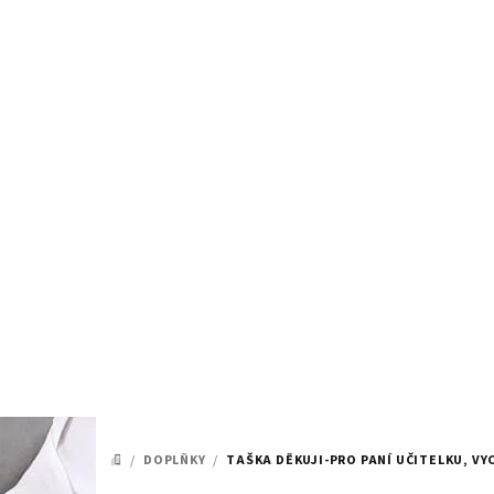
Přejít
na
obsah
/
DOPLŇKY
/
TAŠKA DĚKUJI-PRO PANÍ UČITELKU, VY
DOMŮ