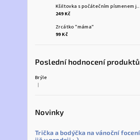
Kšiltovka s počátečním písme
249 Kč
Zrcátko "máma"
99 Kč
Poslední hodnocení produktů
Brýle
|
Hodnocení produktu je 5 z 5 hvězdiček.
Novinky
Trička a bodýčka na vánoční focen
již v prodeji :-)