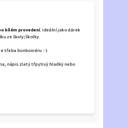
bo bílém provedení
. Ideální jako dárek
lku ze školy/školky.
íte třeba bonboniéru :-)
na, nápis zlatý třpytivý hladký nebo