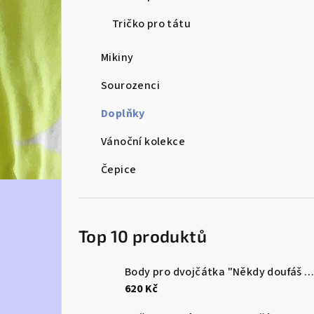
e
Tričko pro tátu
l
Mikiny
Sourozenci
Doplňky
Vánoční kolekce
Čepice
Top 10 produktů
Body pro dvojčátka "Někdy doufáš v zázrak...a dostaneš rovnou dva
620 Kč