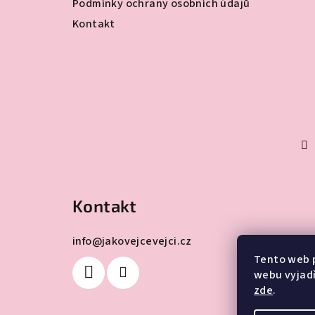
Podmínky ochrany osobních údajů
Kontakt
Kontakt
info
@
jakovejcevejci.cz
Tento web 
webu vyjadř
zde
.