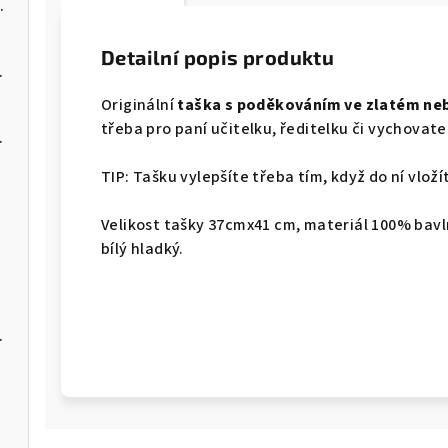
ím kdo je kdo ✔
Detailní popis produktu
ojčátka
Originální
taška s poděkováním ve zlatém ne
třeba pro paní učitelku, ředitelku či vychovate
 srdíčkem
TIP: Tašku vylepšíte třeba tím, když do ní vlož
Velikost tašky 37cmx41 cm, materiál 100
% bavl
bílý hladký.
 o chvilku!"