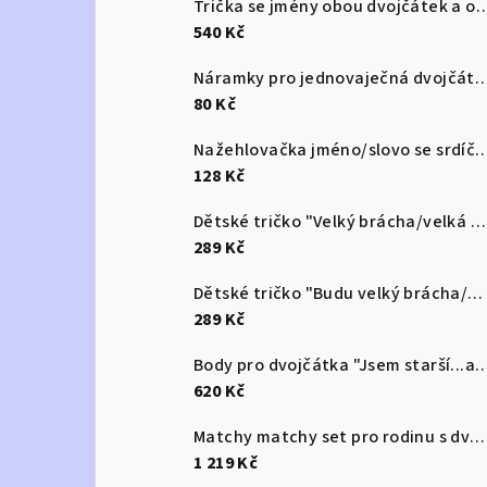
Trička se jmény obou dvojčátek a označen
540 Kč
Náramky pro jednovaječná dv
80 Kč
Nažehlovačka jméno/slovo se
128 Kč
Dětské tričko "Velký brácha/velká ségra"/"Ale velký brácha/velká ségra" jsem tu já
289 Kč
Dětské tričko "Budu velký brácha/velká ségra!"
289 Kč
Body pro dvojčátka "Jsem starší...ale jen
620 Kč
Matchy matchy set pro rodinu s dvojčaty
1 219 Kč