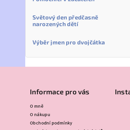
Světový den předčasně
narozených dětí
Výběr jmen pro dvojčátka
Z
á
Informace pro vás
Ins
p
a
O mně
t
O nákupu
Obchodní podmínky
í