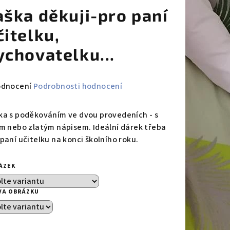
aška děkuji-pro paní
čitelku,
ychovatelku...
měrné
odnocení
Podrobnosti hodnocení
nocení
duktu
ka s poděkováním ve dvou provedeních - s
ým nebo zlatým nápisem. Ideální dárek třeba
 paní učitelku na konci školního roku.
ÁZEK
zdiček.
VA OBRÁZKU