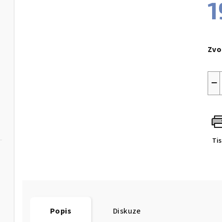
1
Měr
cen
Zvo
−
Ti
"
Popis
Diskuze