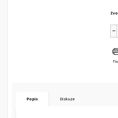
Měr
cen
Zvo
−
Ti
Popis
Diskuze
"