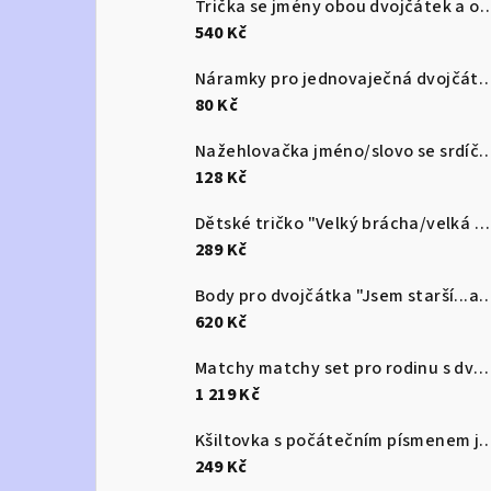
Trička se jmény obou dvojčátek a označen
540 Kč
Náramky pro jednovaječná dv
80 Kč
Nažehlovačka jméno/slovo se
128 Kč
Dětské tričko "Velký brácha/velká ségra"/"Ale velký brácha/velká ségra" jsem tu já
289 Kč
Body pro dvojčátka "Jsem starší...ale jen
620 Kč
Matchy matchy set pro rodinu s dvojčaty
1 219 Kč
Kšiltovka s počátečním písme
249 Kč