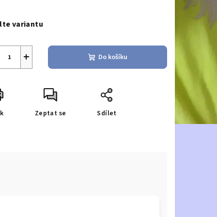
ná
a:
lte variantu
+
Do košíku
sk
Zeptat se
Sdílet