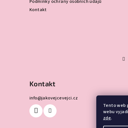
Podmínky ochrany osobních údajů
Kontakt
Kontakt
info
@
jakovejcevejci.cz
Tento web 
webu vyjadř
zde
.