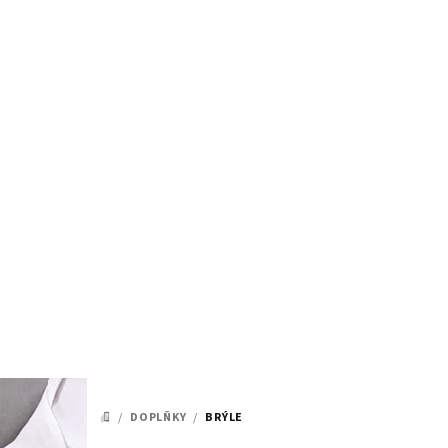
Přejít
na
obsah
/
DOPLŇKY
/
BRÝLE
DOMŮ