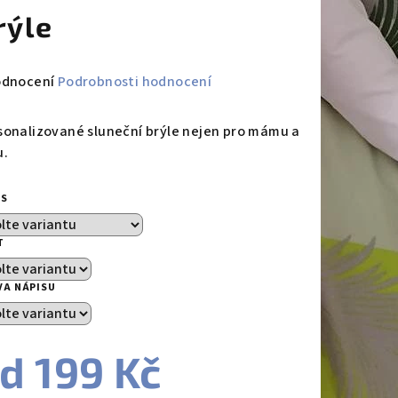
rýle
měrné
odnocení
Podrobnosti hodnocení
nocení
duktu
sonalizované sluneční brýle nejen pro mámu a
u.
IS
zdiček.
T
VA NÁPISU
od
199 Kč