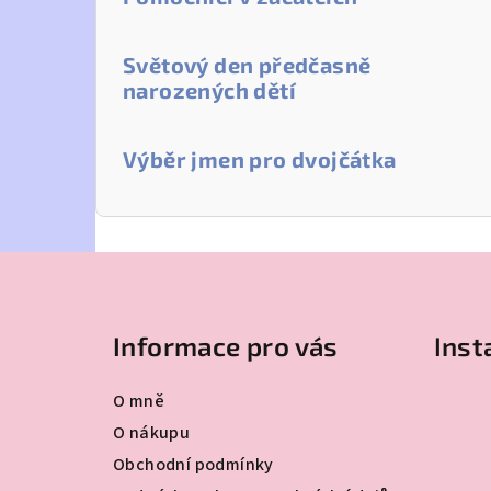
Světový den předčasně
narozených dětí
Výběr jmen pro dvojčátka
Z
á
Informace pro vás
Ins
p
a
O mně
t
O nákupu
Obchodní podmínky
í