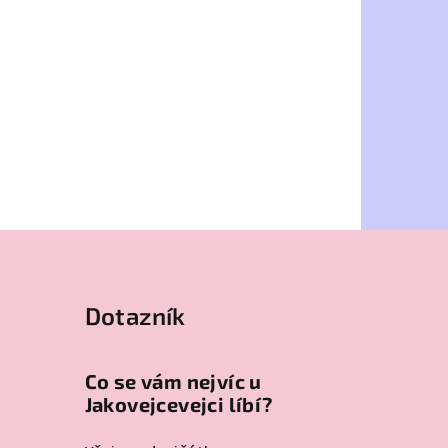
Dotazník
Co se vám nejvíc u
Jakovejcevejci líbí?