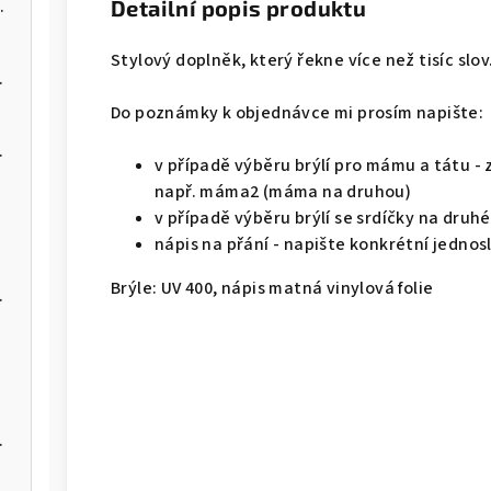
Detailní popis produktu
ím kdo je kdo ✔
Stylový doplněk, který řekne více než tisíc slov
ojčátka
Do poznámky k objednávce mi prosím napište:
 srdíčkem
v případě výběru brýlí pro mámu a tátu - 
např. máma2 (máma na druhou)
v případě výběru brýlí se srdíčky na druh
nápis na přání - napište konkrétní jednosl
Brýle: UV 400, nápis matná vinylová folie
 o chvilku!"
nem jména