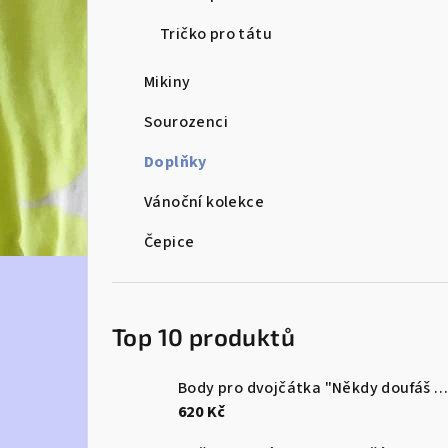
e
Tričko pro tátu
l
Mikiny
Sourozenci
Doplňky
Vánoční kolekce
Čepice
Top 10 produktů
Body pro dvojčátka "Někdy doufáš v zázrak...a dostaneš rovnou dva
620 Kč