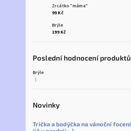
Zrcátko "máma"
99 Kč
Brýle
199 Kč
Poslední hodnocení produktů
Brýle
|
Hodnocení produktu je 5 z 5 hvězdiček.
Novinky
Trička a bodýčka na vánoční focen
již v prodeji :-)