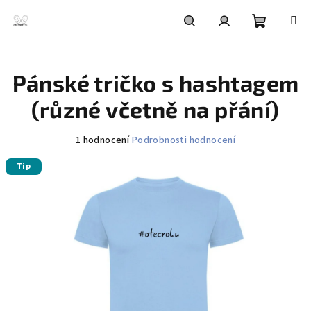
Přejít
na
obsah
Nákupní
Hledat
Přihlášení
Pánské tričko s hashtagem
košík
(různé včetně na přání)
Průměrné
1 hodnocení
Podrobnosti hodnocení
hodnocení
Tip
produktu
je
5,0
z
5
hvězdiček.