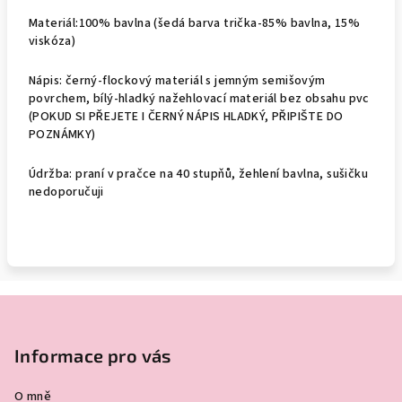
Materiál:100% bavlna (šedá barva trička-85% bavlna, 15%
viskóza)
Nápis: černý-flockový materiál s jemným semišovým
povrchem, bílý-hladký
nažehlovací materiál bez obsahu pvc
(POKUD SI PŘEJETE I ČERNÝ NÁPIS HLADKÝ, PŘIPIŠTE DO
POZNÁMKY)
Údržba: praní v pračce na 40 stupňů, žehlení bavlna, sušičku
nedoporučuji
Z
á
p
Informace pro vás
a
O mně