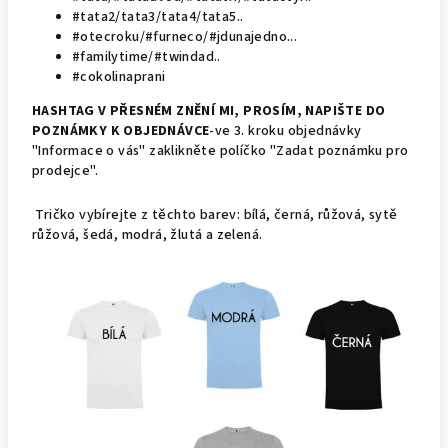
#tata2/tata3/tata4/tata5..
#otecroku/#furneco/#jdunajedno...
#familytime/#twindad..
#cokolinaprani
HASHTAG V PŘESNÉM ZNĚNÍ MI, PROSÍM, NAPIŠTE DO
POZNÁMKY K OBJEDNÁVCE
-
ve 3. kroku objednávky
"Informace o vás" zaklikněte políčko "Zadat poznámku pro
prodejce".
Tričko vybírejte z těchto barev: bílá, černá, růžová, sytě
růžová, šedá, modrá, žlutá a zelená.