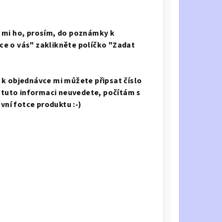
e mi ho, prosím, do poznámky k
ce o vás" zaklikněte políčko "Zadat
 k objednávce mi můžete připsat číslo
e tuto informaci neuvedete, počítám s
avní fotce produktu :-)