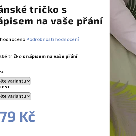
ánské tričko s
ápisem na vaše přání
měrné
hodnoceno
Podrobnosti hodnocení
nocení
duktu
ské tričko
s nápisem na vaše přání
.
VA
IKOST
zdiček.
79 Kč
ná