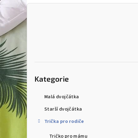
P
o
s
t
r
a
Přeskočit
kategorie
n
Kategorie
n
Malá dvojčátka
í
Starší dvojčátka
p
Trička pro rodiče
a
n
Tričko pro mámu