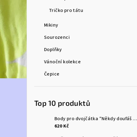
e
Tričko pro tátu
l
Mikiny
Sourozenci
Doplňky
Vánoční kolekce
Čepice
Top 10 produktů
Body pro dvojčátka "Někdy doufáš v zázrak...a dostaneš rovnou dva
620 Kč