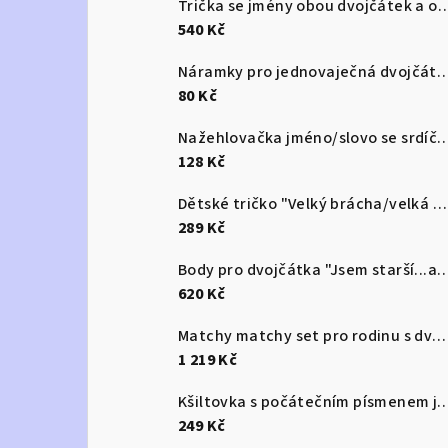
Trička se jmény obou dvojčátek a označen
540 Kč
Náramky pro jednovaječná dv
80 Kč
Nažehlovačka jméno/slovo se
128 Kč
Dětské tričko "Velký brácha/velká ségra"/"Ale velký brácha/velká ségra" jsem tu já
289 Kč
Body pro dvojčátka "Jsem starší...ale jen
620 Kč
Matchy matchy set pro rodinu s dvojčaty
1 219 Kč
Kšiltovka s počátečním písme
249 Kč