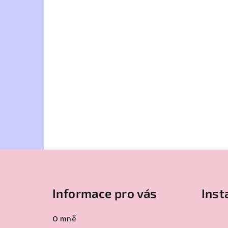
Z
á
Informace pro vás
Ins
p
a
O mně