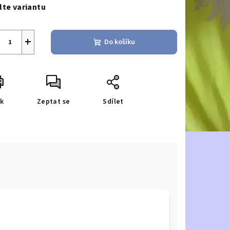
a:
lte variantu
+
Do košíku
sk
Zeptat se
Sdílet