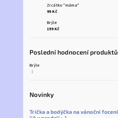
Zrcátko "máma"
99 Kč
Brýle
199 Kč
Poslední hodnocení produktů
Brýle
|
Hodnocení produktu je 5 z 5 hvězdiček.
Novinky
Trička a bodýčka na vánoční focen
již v prodeji :-)