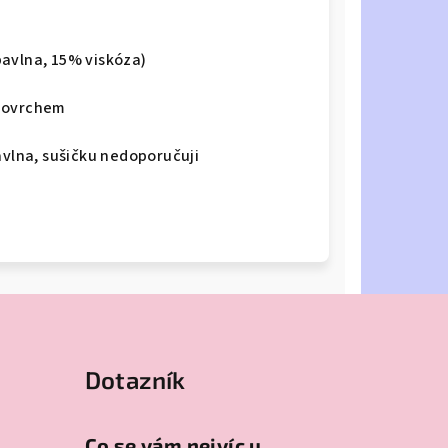
bavlna, 15% viskóza)
 povrchem
avlna, sušičku nedoporučuji
Dotazník
Co se vám nejvíc u