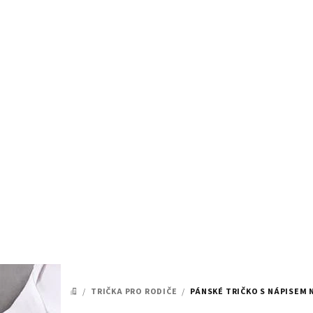
Přejít
na
obsah
/
TRIČKA PRO RODIČE
/
PÁNSKÉ TRIČKO S NÁPISEM 
DOMŮ