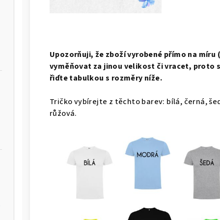
Upozorňuji, že zboží vyrobené přímo na míru (
vyměňovat za jinou velikost či vracet, proto 
řiďte tabulkou s rozměry níže.
Tričko vybírejte z těchto barev: bílá, černá, še
růžová.
í