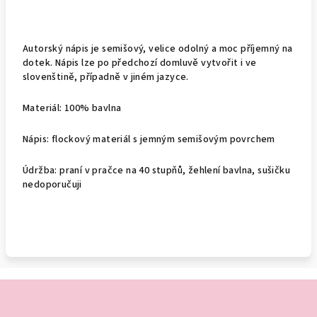
Autorský nápis je semišový, velice odolný a moc příjemný na
dotek.
Nápis lze po předchozí domluvě vytvořit i ve
slovenštině, případně v jiném jazyce.
Materiál: 100% bavlna
Nápis: flockový materiál s jemným semišovým povrchem
Údržba: praní v pračce na 40 stupňů, žehlení bavlna, sušičku
nedoporučuji
Z
á