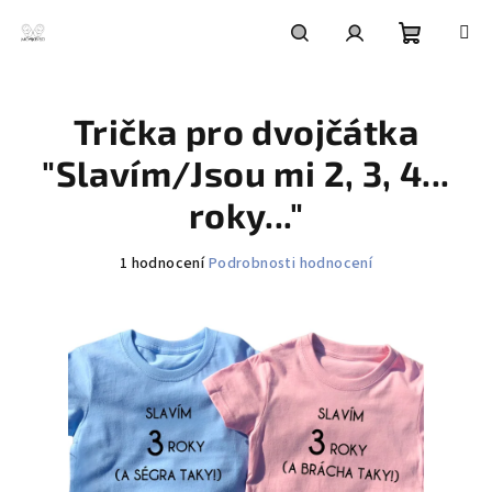
Přejít
na
obsah
Nákupní
Hledat
Přihlášení
Trička pro dvojčátka
košík
"Slavím/Jsou mi 2, 3, 4...
roky..."
Průměrné
1 hodnocení
Podrobnosti hodnocení
hodnocení
produktu
je
5,0
z
5
hvězdiček.