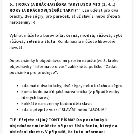
5...) ROKY (A BRÁCHA/SÉGRA TAKY)!JSOU MI 3 (2, 4...)
ROKY (A BRÁCHOVI/SÉGŘE TAKY!)""
Lze udělat pro dva
bráchy, dvě ségry, pro páreček, ať už slaví 3. nebo třeba 5.
narozeniny :-)
Vybírat můžete z barev
bílá, černá, modrá, růžová, sytě
růžová, zelená a žlutá.
Kombinaci si můžete libovolně
navolit.
Do poznámky k objednávce mi prosím napište(ve 3. kroku
objednávky "Informace o vás" zaklikněte políčko "Zadat
poznámku pro prodejce":
zda máte dva bráchy, dvě ségry nebo bráchu a ségru
komu bude patřit jaká barva trička (v případě volby
různých barev)
kolikáté narozeniny budou děti slavit
zda si přejete verzi "SLAVÍM" nebo "JSOU MI"
TIP: Přejete si jiný FONT PÍSMA? Do poznámky k
objednávce mi můžete připsat číslo fontu, který na
oblečení chcete. V případě, že tuto informaci