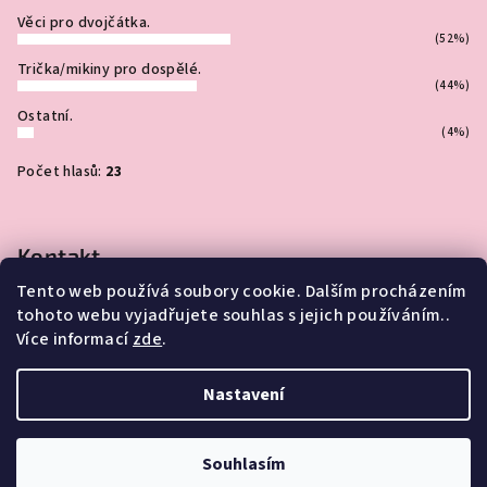
Věci pro dvojčátka.
(52%)
Trička/mikiny pro dospělé.
(44%)
Ostatní.
(4%)
Počet hlasů:
23
Kontakt
Tento web používá soubory cookie. Dalším procházením
info
@
jakovejcevejci.cz
tohoto webu vyjadřujete souhlas s jejich používáním..
Více informací
zde
.
Nastavení
Copyright 2026
JAKOVEJCEVEJCI
. Všechna práva vyhrazena.
Souhlasím