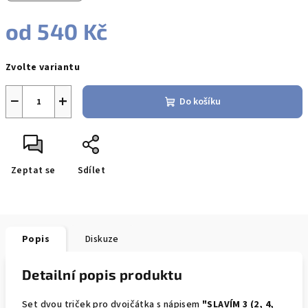
od
540 Kč
Měrná
Zvolte variantu
cena:
−
+
Do košíku
Zeptat se
Sdílet
Popis
Diskuze
Detailní popis produktu
Set dvou triček pro dvojčátka s nápisem
"SLAVÍM 3 (2, 4,