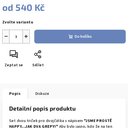
od
540 Kč
Měrná
Zvolte variantu
cena:
−
+
Do košíku
Zeptat se
Sdílet
Popis
Diskuze
Detailní popis produktu
Set dvou triček pro dvojčátka s nápisem
"JSME PROSTĚ
HAPPY...JAK DVA GREPY!"
Aby bylo jasno, kdo že na ten