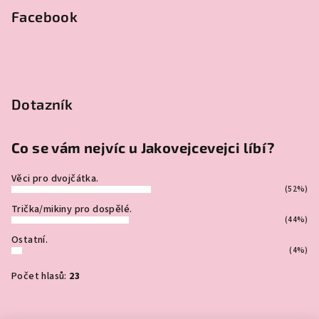
Facebook
Dotazník
Co se vám nejvíc u Jakovejcevejci líbí?
Věci pro dvojčátka.
(52%)
Trička/mikiny pro dospělé.
(44%)
Ostatní.
(4%)
Počet hlasů:
23