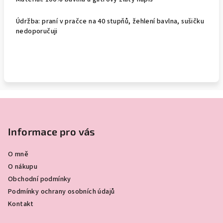
Údržba: praní v pračce na 40 stupňů, žehlení bavlna, sušičku
nedoporučuji
Z
á
p
Informace pro vás
a
O mně
t
O nákupu
í
Obchodní podmínky
Podmínky ochrany osobních údajů
Kontakt