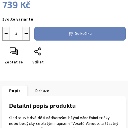
739 Kč
Měrná
Zvolte variantu
cena:
−
+
Do košíku
Zeptat se
Sdílet
Popis
Diskuze
Detailní popis produktu
Slaďte své dvě děti nádhernými bílými vánočními tričky
nebo bodýčky se zlatým nápisem "Veselé Vánoce...a šťastný