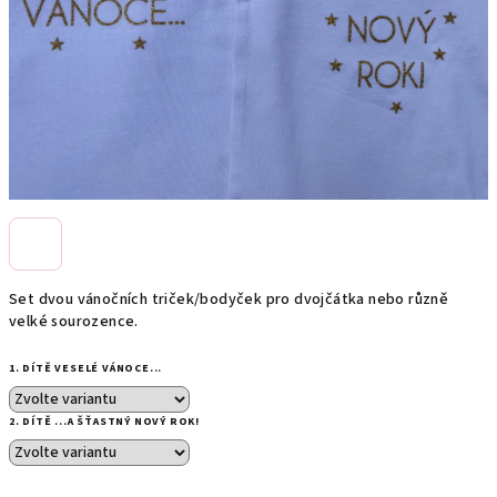
Set dvou vánočních triček/bodyček pro dvojčátka nebo různě
velké sourozence.
1. DÍTĚ VESELÉ VÁNOCE...
2. DÍTĚ ...A ŠŤASTNÝ NOVÝ ROK!