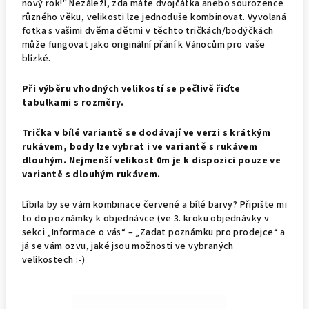
nový rok!" Nezáleží, zda máte dvojčátka anebo sourozence
různého věku, velikosti lze jednoduše kombinovat. Vyvolaná
fotka s vašimi dvěma dětmi v těchto tričkách/bodýčkách
může fungovat jako originální přání k Vánocům pro vaše
blízké.
Při výběru vhodn
ých
velikost
í
se
pečlivě
řiďte
tabulk
ami
s rozměry.
Trička v bílé variantě se dodávají ve verzi s krátkým
rukávem, body lze vybrat i ve variantě s rukávem
dlouhým. Nejmenší velikost 0m je k dispozici pouze ve
variantě s dlouhým rukávem.
Líbila by se vám kombinace červené a bílé barvy? Připište mi
to do poznámky k objednávce (ve 3. kroku objednávky v
sekci „Informace o vás“ – „Zadat poznámku pro prodejce“ a
já se vám ozvu, jaké jsou možnosti ve vybraných
velikostech :-)