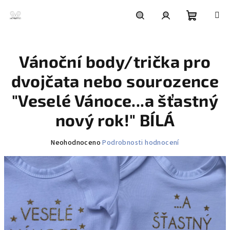
Přejít
na
obsah
Nákupní
Hledat
Přihlášení
Vánoční body/trička pro
košík
dvojčata nebo sourozence
"Veselé Vánoce...a šťastný
nový rok!" BÍLÁ
Průměrné
Neohodnoceno
Podrobnosti hodnocení
hodnocení
produktu
je
0,0
z
5
hvězdiček.