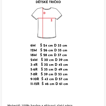
Materiál: 100% bavlna a glitrový zlatý nápis