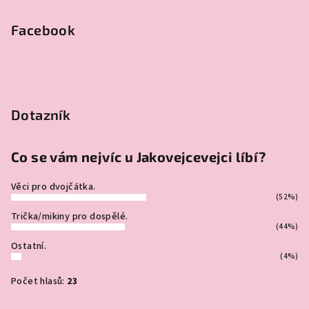
Facebook
Dotazník
Co se vám nejvíc u Jakovejcevejci líbí?
Věci pro dvojčátka.
(52%)
Trička/mikiny pro dospělé.
(44%)
Ostatní.
(4%)
Počet hlasů:
23