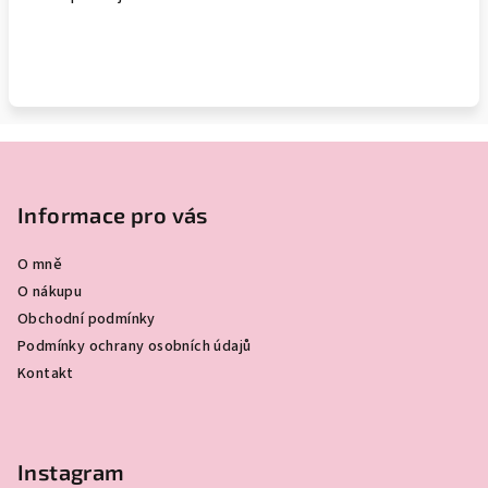
Z
á
p
Informace pro vás
a
O mně
t
O nákupu
í
Obchodní podmínky
Podmínky ochrany osobních údajů
Kontakt
Instagram