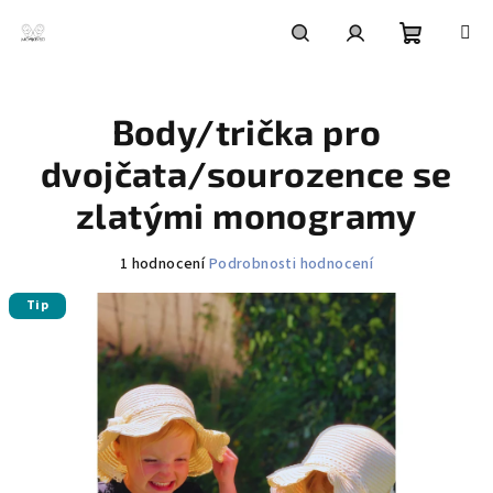
Přejít
na
obsah
Nákupní
Hledat
Přihlášení
Body/trička pro
košík
dvojčata/sourozence se
zlatými monogramy
Průměrné
1 hodnocení
Podrobnosti hodnocení
hodnocení
Tip
produktu
je
5,0
z
5
hvězdiček.