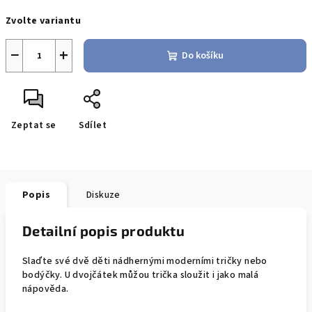
Měrná
Zvolte variantu
cena:
−
+
Do košíku
Zeptat se
Sdílet
Popis
Diskuze
Detailní popis produktu
Slaďte své dvě děti nádhernými moderními tričky nebo
bodýčky. U dvojčátek můžou trička sloužit i jako malá
nápověda.