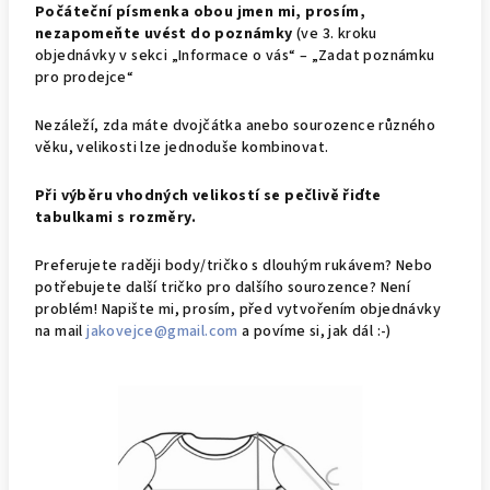
Počáteční písmenka obou jmen mi, prosím,
nezapomeňte uvést do poznámky
(ve 3. kroku
objednávky v sekci „Informace o vás“ – „Zadat poznámku
pro prodejce“
Nezáleží, zda máte dvojčátka anebo sourozence různého
věku, velikosti lze jednoduše kombinovat.
Při výběru vhodn
ých
velikost
í
se
pečlivě
řiďte
tabulk
ami
s rozměry.
Preferujete raději body/tričko s dlouhým rukávem? Nebo
potřebujete další tričko pro dalšího sourozence? Není
problém! Napište mi, prosím, před vytvořením objednávky
na mail
jakovejce@gmail.com
a povíme si, jak dál :-)