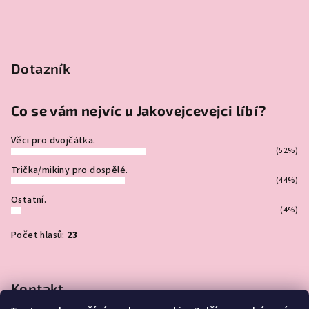
Dotazník
Co se vám nejvíc u Jakovejcevejci líbí?
Věci pro dvojčátka.
(52%)
Trička/mikiny pro dospělé.
(44%)
Ostatní.
(4%)
Počet hlasů:
23
Kontakt