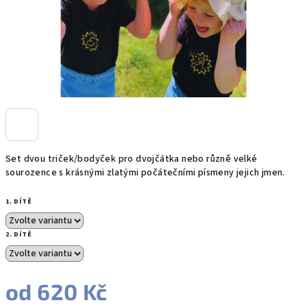
Set dvou triček/bodyček pro dvojčátka nebo různě velké
sourozence s krásnými zlatými počátečními písmeny jejich jmen.
1. DÍTĚ
2. DÍTĚ
od
620 Kč